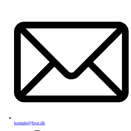
Videre
til
indhold
kontakt@bxn.dk