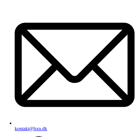
Videre
til
indhold
kontakt@bxn.dk